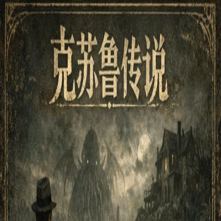
姆伊游戏书
剧本
小游戏
博客
关于
返回剧本列表
恐怖
共 1 个剧本
呼唤：雾中之城与沉睡之神
一位普通的调查者，在断裂的线索与不可名状的梦境之间，触
摸到拉莱耶与克苏鲁的低语。适合不了解克苏鲁的新玩家的入
门式多分支冒险。
克苏鲁
调查
恐怖
多分支
入门
© 2026 姆伊游戏书. 保留所有权利.
v
0.9.0
中文
互动小说
玩法指南
制作互动小说
隐私政策
服务条款
联系我们