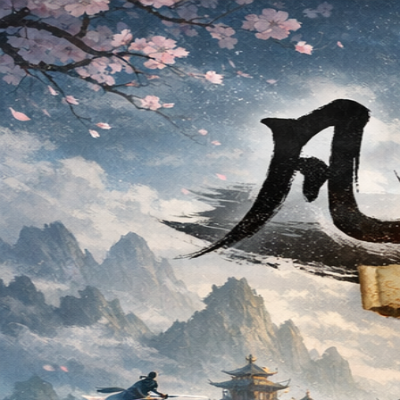
姆伊游戏书
剧本
小游戏
博客
关于
返回剧本列表
冒险
共 1 个剧本
凡人修仙传
一个普通凡人踏上修仙之路的冒险故事，你的选择将决定你的
修仙
冒险
多分支
东方玄幻
© 2026 姆伊游戏书. 保留所有权利.
v
0.9.0
中文
隐私政策
服务条款
联系我们