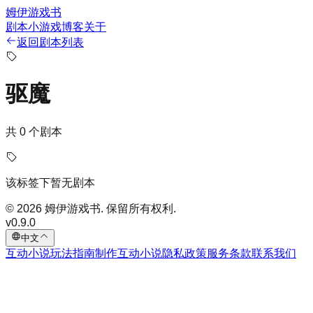
姆伊游戏书
剧本
小游戏
博客
关于
返回剧本列表
驱魔
共 0 个剧本
该标签下暂无剧本
© 2026 姆伊游戏书. 保留所有权利.
v
0.9.0
中文
互动小说
玩法指南
制作互动小说
隐私政策
服务条款
联系我们